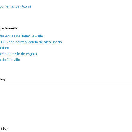
 comentários (Atom)
e Joinville
a Águas de Joinville - site
OS nos bairros: coleta de óleo usado
 fatura
ação da rede de esgoto
a de Joinville
blog
o
(10)