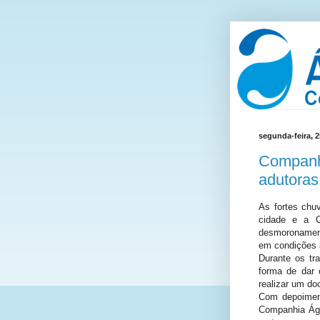
segunda-feira, 2
Companhi
adutoras
As fortes chu
cidade e a C
desmoronament
em condições a
Durante os tr
forma de dar 
realizar um do
Com depoiment
Companhia Água