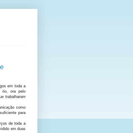
de
agos em toda a
rio, ora pelo
ue trabalharam
municação como
uficiente para
rços de toda a
ividido em duas