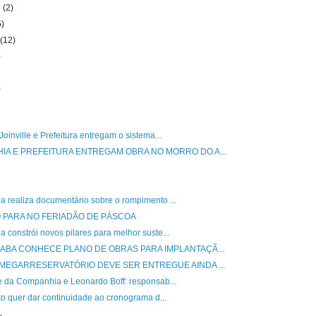
o
(2)
6)
o
(12)
)
)
oinville e Prefeitura entregam o sistema...
IA E PREFEITURA ENTREGAM OBRA NO MORRO DO A...
 realiza documentário sobre o rompimento ...
O PARA NO FERIADÃO DE PÁSCOA
constrói novos pilares para melhor suste...
RABA CONHECE PLANO DE OBRAS PARA IMPLANTAÇÃ...
 MEGARRESERVATÓRIO DEVE SER ENTREGUE AINDA ...
e da Companhia e Leonardo Boff: responsab...
to quer dar continuidade ao cronograma d...