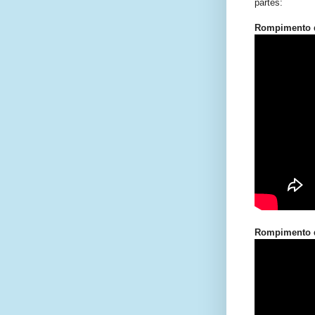
partes:
Rompimento d
Rompimento d