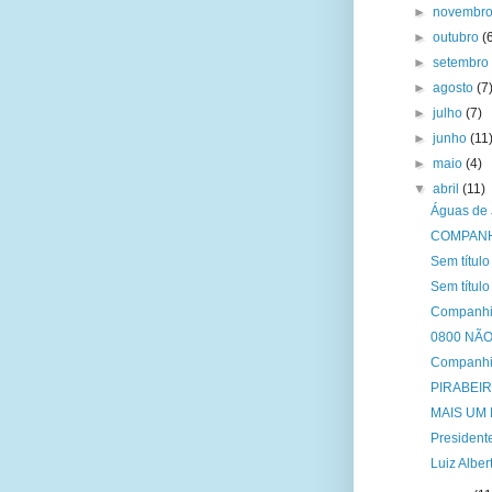
►
novembr
►
outubro
(
►
setembr
►
agosto
(7
►
julho
(7)
►
junho
(11
►
maio
(4)
▼
abril
(11)
Águas de J
COMPANH
Sem título
Sem título
Companhia
0800 NÃ
Companhia 
PIRABEI
MAIS UM
President
Luiz Alber