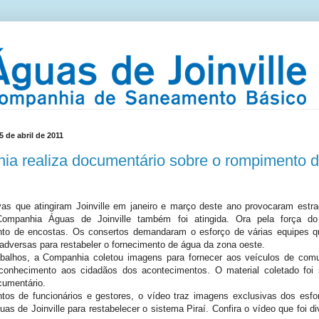
5 de abril de 2011
a realiza documentário sobre o rompimento 
vas que atingiram Joinville em janeiro e março deste ano provocaram estr
ompanhia Águas de Joinville também foi atingida. Ora pela força do 
o de encostas. Os consertos demandaram o esforço de várias equipes q
dversas para restabeler o fornecimento de água da zona oeste.
abalhos, a Companhia coletou imagens para fornecer aos veículos de co
conhecimento aos cidadãos dos acontecimentos. O material coletado foi s
cumentário.
os de funcionários e gestores, o vídeo traz imagens exclusivas dos esfo
s de Joinville para restabelecer o sistema Piraí. Confira o vídeo que foi d