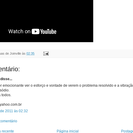
as de Joinville
às
02:35
ntário:
disse...
r emocionante ver o esforço e vontade de verem o problema resolvido e a vibraç
sódio.
 todos.
yahoo.com.br
 de 2011 às 02:32
comentário
 recente
Página inicial
Postag