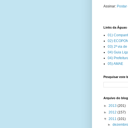
Assinar:
Postar
Links da Águas d
01) Companhi
02) ECOPONT
03) 2ª via de
04) Guia Lig
04) Prefeitur
05) AMAE
Pesquisar este 
Arquivo do blog
►
2013
(201)
►
2012
(157)
▼
2011
(101)
►
dezembr