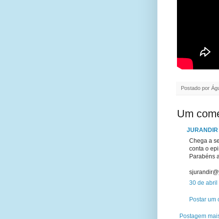
Postado por
Águ
Um come
JURANDIR
Chega a se
conta o epi
Parabéns a
sjurandir@
30 de abril
Postar um 
Postagem mais